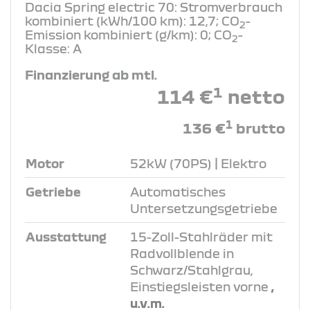
Dacia Spring electric 70: Stromverbrauch
kombiniert (kWh/100 km): 12,7; CO
-
2
Emission kombiniert (g/km): 0; CO
-
2
Klasse: A
Finanzierung ab mtl.
1
114 €
netto
1
136 €
brutto
Motor
52kW (70PS) | Elektro
Getriebe
Automatisches
Untersetzungsgetriebe
Ausstattung
15-Zoll-Stahlräder mit
Radvollblende in
Schwarz/Stahlgrau,
Einstiegsleisten vorne
,
u.v.m.