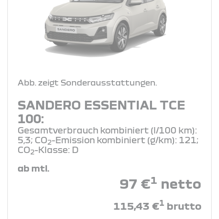
Abb. zeigt Sonderausstattungen.
SANDERO ESSENTIAL TCE
100:
Gesamtverbrauch kombiniert (l/100 km):
5,3; CO
-Emission kombiniert (g/km): 121;
2
CO
-Klasse: D
2
ab mtl.
1
97 €
netto
1
115,43 €
brutto