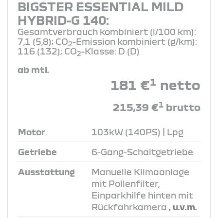
BIGSTER ESSENTIAL MILD
HYBRID-G 140:
Gesamtverbrauch kombiniert (l/100 km):
7,1 (5,8); CO
-Emission kombiniert (g/km):
2
116 (132); CO
-Klasse: D (D)
2
ab mtl.
1
181 €
netto
1
215,39 €
brutto
Motor
103kW (140PS) | Lpg
Getriebe
6-Gang-Schaltgetriebe
Ausstattung
Manuelle Klimaanlage
mit Pollenfilter,
Einparkhilfe hinten mit
Rückfahrkamera
, u.v.m.