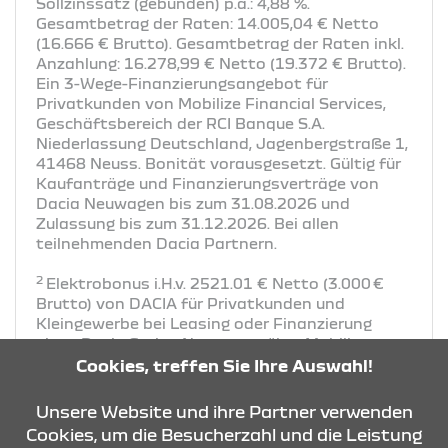
Sollzinssatz (gebunden) p.a.: 4,88 %.
Gesamtbetrag der Raten: 14.005,04 € Netto
(16.666 € Brutto). Gesamtbetrag der Raten inkl.
Anzahlung: 16.278,99 € Netto (19.372 € Brutto).
Ein 3-Wege-Finanzierungsangebot für
Privatkunden von Mobilize Financial Services,
Geschäftsbereich der RCI Banque S.A.
Niederlassung Deutschland, Jagenbergstraße 1,
41468 Neuss. Bonität vorausgesetzt. Gültig für
Kaufanträge und Finanzierungsverträge von
Dacia Neuwagen bis zum 31.08.2026 und
Zulassung bis zum 31.12.2026. Bei allen
teilnehmenden Dacia Partnern.
2
Elektrobonus i.H.v. 2521.01 € Netto (3.000 €
Brutto) von DACIA für Privatkunden und
Kleingewerbe bei Leasing oder Finanzierung
eines Dacia Spring Neuwagen über Mobilize
Financial Services. Gültig im Zeitraum bis zum
Cookies, treffen Sie Ihre Auswahl!
31.08.2026 (solange der Vorrat reicht) und
Zulassung bis 31.12.2026. Der Dacia
Unsere Website und ihre Partner verwenden
Elektrobonus wird in das Leasing- oder
Cookies, um die Besucherzahl und die Leistung
1
Finanzierungsangebot einkalkuliert.
2100,84 €