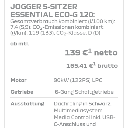
JOGGER 5-SITZER
ESSENTIAL ECO-G 120:
Gesamtverbrauch kombiniert (l/100 km):
7,4 (5,9); CO
-Emissionen kombiniert
2
(g/km): 119 (133); CO
-Klasse: D (D)
2
ab mtl.
1
139 €
netto
1
165,41 €
brutto
Motor
90kW (122PS) LPG
Getriebe
6-Gang Schaltgetriebe
Ausstattung
Dachreling in Schwarz,
Multimediasystem
Media Control inkl. USB-
C-Anschluss und