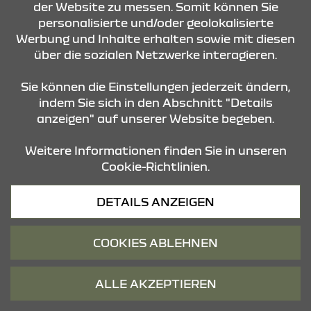
der Website zu messen. Somit können Sie
Netto (2.500 € Brutto) Dacia Elektrobonus bei
personalisierte und/oder geolokalisierte
Barkauf. Der Elektrobonus von Dacia ist
Werbung und Inhalte erhalten sowie mit diesen
unabhängig von der Gewährung der staatlichen
Elektroprämie (Ausstattung Essential aktuell
über die sozialen Netzwerke interagieren.
nicht mehr verfügbar).
Sie können die Einstellungen jederzeit ändern,
indem Sie sich in den Abschnitt "Details
anzeigen" auf unserer Website begeben.
AUSSTATTUNG
Weitere Informationen finden Sie in unseren
Cookie-Richtlinien.
15-Zoll-Stahlräder mit Radvollblende in
Schwarz/Stahlgrau
DETAILS ANZEIGEN
Einstiegsleisten vorne
Front- und Heckschürze im SV-Look,
COOKIES ABLEHNEN
schwarz mit grauen Designapplikationen
ALLE AKZEPTIEREN
Klimaanlage (manuell) mit Pollenfilter